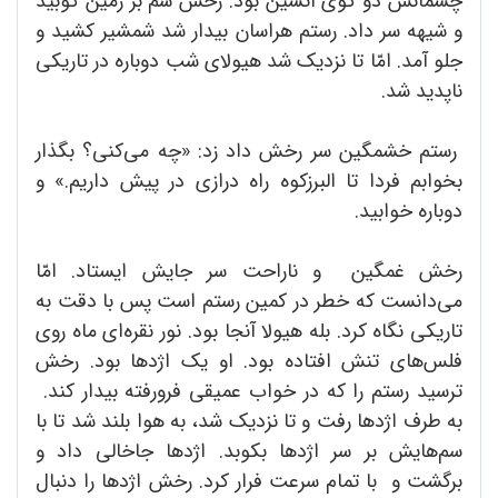
چشمانش دو گوی آتشین بود. رخش سم بر زمین کوبید
و شیهه سر داد. رستم هراسان بیدار شد شمشیر کشید و
جلو آمد. امّا تا نزدیک شد هیولای شب دوباره در تاریکی
ناپدید شد.
رستم خشمگین سر رخش داد زد: «چه می‌کنی؟ بگذار
بخوابم فردا تا البرزکوه راه درازی در پیش داریم.» و
دوباره خوابید.
رخش غمگین و ناراحت سر جایش ایستاد. امّا
می‌دانست که خطر در کمین رستم است پس با دقت به
تاریکی نگاه کرد. بله هیولا آنجا بود. نور نقره‌ای ماه روی
فلس‌های تنش افتاده بود. او یک اژدها بود. رخش
ترسید رستم را که در خواب عمیقی فرورفته بیدار کند.
به ‌طرف اژدها رفت و تا نزدیک شد، به هوا بلند شد تا با
سم‌هایش بر سر اژدها بکوبد. اژدها جاخالی داد و
برگشت و با تمام سرعت فرار کرد. رخش اژدها را دنبال