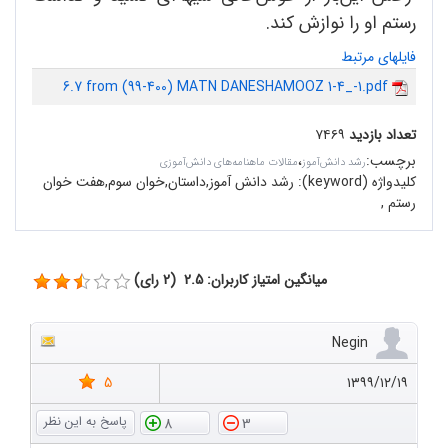
رستم او را نوازش کند.
فایلهای مرتبط
6.7 from (99-400) MATN DANESHAMOOZ 1-4_-1.pdf
تعداد بازدید
۷۴۶۹
برچسب
:
،
رشد دانش‌آموز
مقالات ماهنامه‌های دانش‌آموزی
کلیدواژه (keyword):
رشد دانش آموز,داستان,خوان سوم,هفت خوان
رستم ,
میانگین امتیاز کاربران: 2.5 (2 رای)
Negin
5
۱۳۹۹/۱۲/۱۹
8
3