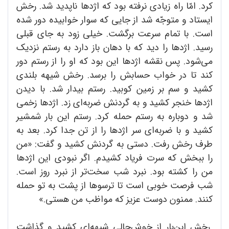
کرد. امّا راه زیادی نرفته بود که اژدها ناپدید شد. رخش
ایستاد و متوجّه شد از جایی که سوار خوابیده دور شده
است. با تمام سرعت برگشت. خیلی زود به جای قبلی
رسید. اژدها را دید که با دهان باز دارد به رستم نزدیک
می‌شود. پس نقشه اژدها این بود که او را از رستم دور
کند تا در خواب حسابش را برسد. رخش شیهه بلندی
کشید و سم بر زمین کوبید. رستم بیدار شد. با دیدن
اژدها خنجر کشید و به گردنش ضربه‌ای زد. اژدها زخمی
شد و دوباره به رستم حمله کرد. رستم این بار شمشیر
کشید و با ضربه‌ا‌ی سر اژدها را از تن جدا کرد. بعد به
‌طرف رخش رفت. دستی به گردنش کشید و گفت: «من
را ببخش که سرت فریاد کشیدم. اگر نبودی این اژدها
من را کشته بود. نبرد شب سخت‌تر از نبرد روز است.
شب فرصت خوبی است تا ترسوها از پشت به تو حمله
کنند. ممنون دوست عزیز که مواظب من هستی.»
رخش این‌بار از خوش‌حالی شیهه‌ای کشید و گذاشت