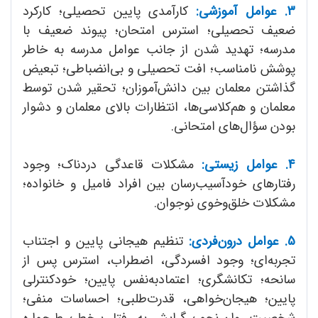
3. عوامل آموزشی:
کارآمدی پایین تحصیلی؛ کارکرد
ضعیف تحصیلی؛ استرس‌ امتحان؛ پیوند ضعیف با
مدرسه؛ تهدید شدن از جانب عوامل مدرسه به خاطر
پوشش نامناسب؛ افت تحصیلی و بی‌انضباطی؛ تبعیض
گذاشتن معلمان بین دانش‌آموزان؛ تحقیر شدن توسط
معلمان و هم‌کلاسی‌ها، انتظارات بالای معلمان و دشوار
بودن سؤال‌های امتحانی.
4. عوامل زیستی:
مشکلات قاعدگی دردناک؛ وجود
رفتارهای خودآسیب‌رسان بین افراد فامیل و خانواده؛
مشکلات خلق‌و‌خوی نوجوان.
5. عوامل درون‌فردی:
تنظیم هیجانی پایین و اجتناب
تجربه‌ای؛ وجود افسردگی، اضطراب، استرس پس از
سانحه؛ تکانشگری؛ اعتماد‌به‌نفس پایین؛ خودکنترلی
پایین؛ هیجان‌خواهی، قدرت‌طلبی؛ احساسات منفی؛
شخصیت روان‌رنجور؛ گرایش به رفتار پرخطر؛ طرحواره