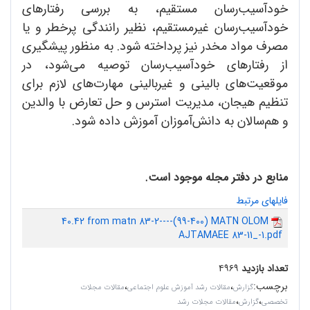
خود‌آسیب‌رسان مستقيم، به بررسی رفتارهای
خود‌آسیب‌رسان غیرمستقیم، نظیر رانندگی پرخطر و یا
مصرف مواد مخدر نیز پرداخته شود. به منظور پیشگیری
از رفتارهای خود‌آسیب‌رسان توصیه می‌شود، در
موقعیت‌های بالینی و غیربالینی مهارت‌های لازم برای
تنظیم هیجان، مدیریت استرس و حل تعارض با والدین
و هم‌سالان به دانش‌آموزان آموزش داده شود.
منابع در دفتر مجله موجود است.
فایلهای مرتبط
40.42 from matn 83-2----(99-400) MATN OLOM
AJTAMAEE 83-11_-1.pdf
تعداد بازدید
۴۹۶۹
برچسب
:
،
،
گزارش
مقالات رشد آموزش علوم اجتماعی
مقالات مجلات
،
،
تخصصی
گزارش
مقالات مجلات رشد