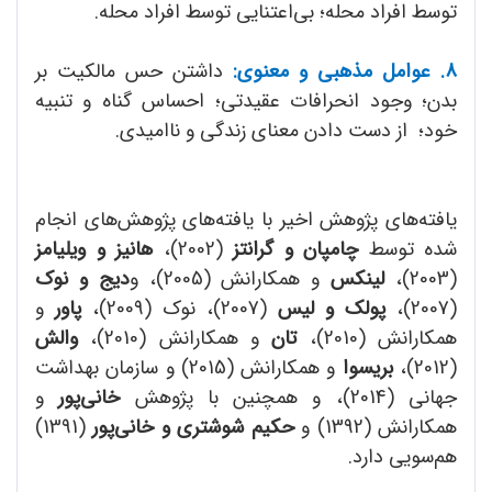
توسط افراد محله؛ بی‌اعتنایی توسط افراد محله.
8. عوامل مذهبی و معنوی:
داشتن حس مالکیت بر
بدن؛ وجود انحرافات عقیدتی؛ احساس گناه و تنبیه
خود؛ از دست دادن معنای زندگی و ناامیدی.
یافته‌های پژوهش اخیر با یافته‌های پژوهش‌های انجام
شده توسط
چامپان و گرانتز
(2002)،
هانیز و ویلیامز
(2003)،
لینکس
و همکارانش (2005)، و
دیج و نوک
(2007)،
پولک و لیس
(2007)، نوک (2009)،
پاور
و
همکارانش (2010)،
تان
و همکارانش (2010)،
والش
(2012)،
بریسوا
و همکارانش (2015) و سازمان بهداشت
جهانی (2014)، و همچنین با پژوهش
خانی‌پور
و
همکارانش (1392) و
حکیم شوشتری و خانی‌پور
(1391)
هم‌سویی دارد.