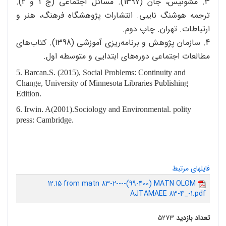
3. مشونیس، جان (1397). مسائل اجتماعی (ج 1 و 2).
ترجمه هوشنگ نایبی. انتشارات پژوهشگاه فرهنگ، هنر و
ارتباطات. تهران. چاپ دوم.
4. سازمان پژوهش و برنامه‌ریزی آموزشی (1398). کتاب‌های
مطالعات اجتماعی دوره‌های ابتدایی و متوسطه اول.
5. Barcan.S. (2015), Social Problems: Continuity and
Change, University of Minnesota Libraries Publishing
Edition.
6. Irwin. A(2001).Sociology and Environmental. polity
press: Cambridge.
فایلهای مرتبط
12.15 from matn 83-2----(99-400) MATN OLOM
AJTAMAEE 83-4_-1.pdf
تعداد بازدید
۵۲۷۳