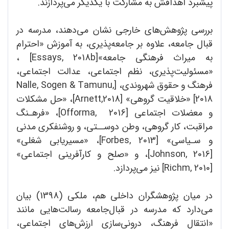
پیشبرد اهدافش به مشارکت با یکدیگر می‌پردازند.
بررسی پژوهش‌های خارجی نشان می‌دهند، مدرسه در
قبال جامعه، علاوه بر جامعه‌پذیری، به آموزش «احترام
به میراث فرهنگی جامعه»[Essays, 2018b] ،
«مسئولیت‌پذیری، نظم اجتماعی، عدالت اجتماعی،
فرهنگ و حقوق شهروندی، [Nalle, Sogen & Tamunu,
2018] «خلاقیت گروهی» [Arnett,2018]، «حل مشکلات
و معضلات اجتماعی [Offorma, 2016]، «فرهـنگ
مراقبت، کار گروهی، وطن دوســتی، و روشنفکری مدنی
و سـیاسی» [Forbes, 2013]، «مسیریابی شغلی»
[Johnson, 2016]، و «صلح و کارآفرینی اجتماعی»
[Richm, 2010] نیز می‌پردازد.
در میان پژوهشگران داخلی هم، ملکی (1398) بیان
می‌دارد که مدرسه در قبال‌جامعه رسالت‌هایی مانند
«انتقال فرهنگ، درونی‌سازی ارزش‌های اجتماعی،