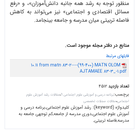
منظور توجه به رشد همه جانبه دانش‌آموزان»، و «رفع
مسائل اقتصادی و اجتماعی» نیز می‌تواند به کاهش
فاصله تربیتی میان مدرسه و جامعه بینجامد.
منابع در دفتر مجله موجود است.
فایلهای مرتبط
10.11 from matn 83-2----(99-400) MATN OLOM
AJTAMAEE 83-3_-1.pdf
تعداد بازدید
۴۵۱۲
برچسب
:
،
برنامه درسی و آموزشی علوم اجتماعی 1
مقالات رشد آموزش علوم
،
اجتماعی
مقالات مجلات تخصصی
کلیدواژه (keyword):
رشد آموزش علوم اجتماعی,برنامه درسی و
آموزش علوم اجتماعی,دوری مدرسه از جامعه,کم توجهی جامعه به
مدرسه,فاصله تربیتی,