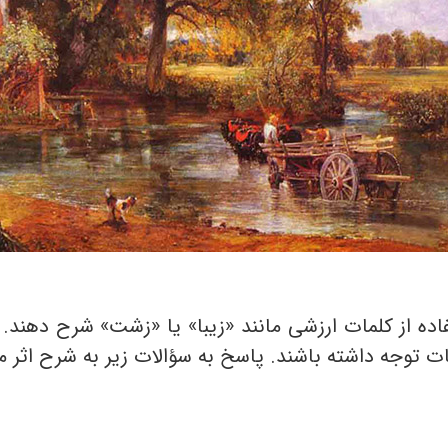
اده از کلمات ارزشی مانند «زیبا» یا «زشت» شرح دهند. ا
یات توجه داشته باشند. پاسخ به سؤالات زیر به شرح اثر 