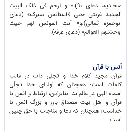
سجادیه، دعای ۹۱)،« و ارحم فی ذلک البیت
الجدید غربتی حتی لاأستأنس بغیرک» (دعای
ابوحمزه ثمالی)،و« أنت المونس لهم حیث
اوحشَتهم العوالم» (دعای عرفه).
اُنس با قرآن
قرآن مجید کلام خدا و تجلی ذات در قالب
کلمات است؛ همچنان که اولیای خدا تجلّی
اسماء الهی در عالم‌اند. بنابراین، ارتباط و انس با
قرآن و اهل بیت مصداق بارز و بزرگ انس با
خداست؛ همچنان که دعا و مناجات با حق چنین
است.