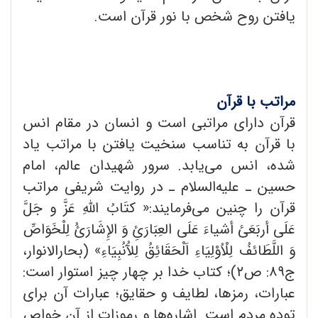
یافتن روح شخص با نور قرآن است.
مراتب با قرآن
قرآن دارای مراتبی است و انسان در مقام انس
با قرآن به تناسب سنخیت یافتن با مراتب یاد
شده، انس می‌یابد. سرور شهیدان عالم، امام
حسین ـ علیه‌السلام ـ در روایت شریفی مراتب
قرآن را چنین می‌فرمایند:« کتَابُ اللهِ عَزَّ و جَلَّ
عَلَی أربَعَئ أشیاءَ عَلَی العِبَارَئِ وَ الإِشَارَئُ لِلْخَوَاصِّ
وَ اللَّطَائفُ لِلْاُوْلِیَاءِ اَلْحَقَائِقُ لِلآُنُبِیَاءِ» (بحارالانوار،
ج۸۹: ص۲)؛ کتاب خدا بر چهار چیز استوار است:
عبارات، رمزها، لطایف و حقایق؛ عبارات آن برای
توده مردم است. اشاره‌ها و رموزات از آنِ خواص