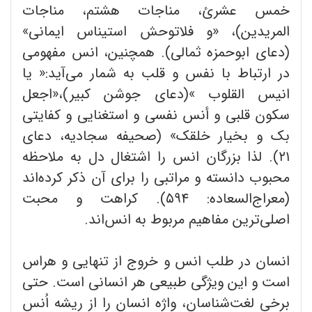
خمس عشرئ، مناجات هشتم، مناجات
المریدین)، «و فلاتوحش استیناس ایمانی»
(دعای ابوحمزه ثمالی). همچنین، انس مفهومی
در ارتباط با نفس و قلب به شمار می‌آید:« یا
انیس القلوب »(دعای جوشن کبیر)،«اجعل
سکون قلبی و أنس نفسی و استغنایی و کفایتی
بک و بخیار خلقک» (صحیفه سجادیه، دعای
۲۱). لذا بزرگان انس را اشتغال دل به ملاحظه
محبوب دانسته و مراتبی را برای آن ذکر کرده‌اند
(معراج‌السعاده: ۵۹۴). کراهت و محبت
اصلی‌ترین مفاهیم مربوط به انس‌اند.
انسان در طلب انس و خروج از تنهایی و هراس
است و این ویژگی طبیعی هر انسانی است. حتی
برخی لغت‌شناسان، واژه انسان را از ریشه اُنس