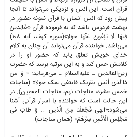
قرآن است. این انس و نزدیکی می‌تواند تا آنجا
پیش رود که انس انسان با قرآن نمونه حضور در
بهشت فردوس باشد که به فرموده قرآن «خَالِدینَ
فِیهَا لَا یَبْغُونَ عَنْهَا حِوَلا»(سوره کهف، آیه ۱۰۸)
می‌باشد. خواننده قرآن می‌تواند آن چنان به کلام
خدای خویش تعلق یابد که حضور او را در
کلامش حس کند و به این مرتبه برسد که حضرت
زین‌العالدین ـ علیه‌السلام ـ می‌فرماید: « وَ من
ذاالّذی أنس بقربک فابتغی عنک حولا» (مناجات
خمس عشره، مناجات نهم، مناجات المحبین). در
این حالت است که خواننده با اسرار قرآنی آشنا
می‌شود:«الهی فَجْعَلْنا مِنَ الَّذین ... وَ طابَ فی
مَجْلِسِ الْاُنْسِ سِرَّهُمُ» (همان مناجات).