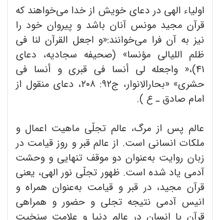
اولیاء الهی در دعای خویش از خدا می‌خواهند که
قرآن مجید مونس آنان باشد و پیروان خود را
نیز به آن فرا می‌خوانند:«و اجعل القرآن لنا فی
ظلم اللیالی مؤنسا» (صحیفه سجادیه، دعای
۴۱)،« واجعله لی أنسا فی قبری و أنسا فی
حشری» «بحارالانوار، ج۹۲: ۲۰۸، دعای منقول از
امام صادق ـ ع ).
عالم پس از مرگ، عالم تجلّی ماهیت اعمال و
ملکات انسانی است. از عالم قبر و روز قیامت در
زبان روایت به‌عنوان دو موقف تنهایی و وحشت
آدمی یاد شده است. ظهور تجلّی نور الهی، یعنی
قرآن مجید، در قبر و قیامت به‌عنوان همراه و
انیس آدمی نتیجه تجلی و حضور و همراهی
قرآن با انسان در عالم دنیا و علامت سنخیت