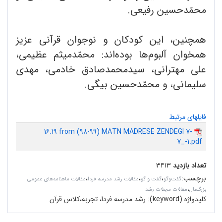
محمّدحسین رفیعی.
همچنین، این کودکان و نوجوان قرآنی عزیز
همخوان آلبوم‌ها بوده‌اند: محمّدمیثم عظیمی،
علی مهترانی، سیدمحمدصادق خادمی، مهدی
سلیمانی، و محمّدحسین بیگی.
فایلهای مرتبط
16.19 from (98-99) MATN MADRESE ZENDEGI 7-
7_-1.pdf
تعداد بازدید
۳۴۱۳
برچسب
:
،
،
،
گفت‌وگو
گفت و گو
مقالات رشد مدرسه فردا
مقالات ماهنامه‌های عمومی
،
بزرگسال
مقالات مجلات رشد
کلیدواژه (keyword):
رشد مدرسه فردا، تجربه،کلاس قرآن