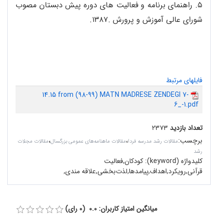
۵. راهنمای برنامه و فعالیت های دوره پیش دبستان مصوب
شورای عالی آموزش و پرورش .۱۳۸۷.
فایلهای مرتبط
14.15 from (98-99) MATN MADRESE ZENDEGI 7-
6_-1.pdf
تعداد بازدید
۲۳۷۳
برچسب
:
،
،
مقالات رشد مدرسه فردا
مقالات ماهنامه‌های عمومی بزرگسال
مقالات مجلات
رشد
کلیدواژه (keyword):
کودکان,فعالیت
‌قرآنی,رویکرد,اهداف,پیامدها,لذت‌بخشی,علاقه‌ مندی,
میانگین امتیاز کاربران: 0.0 (0 رای)