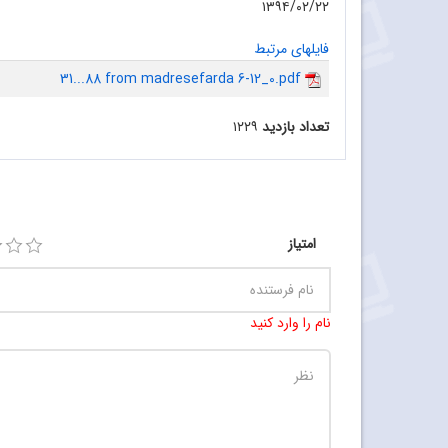
۱۳۹۴/۰۲/۲۲
فایلهای مرتبط
31...88 from madresefarda 6-12_0.pdf
تعداد بازدید
۱۲۲۹
امتیاز
نام را وارد کنید