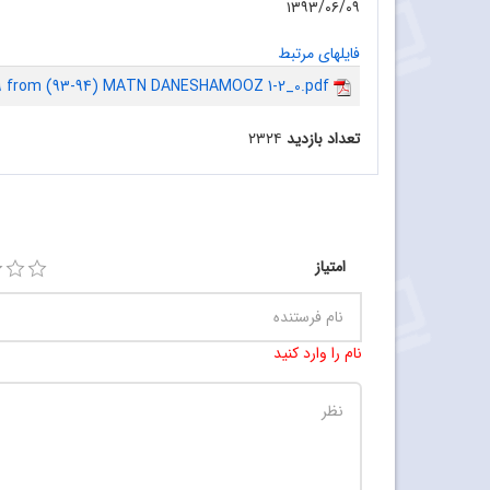
۱۳۹۳/۰۶/۰۹
فایلهای مرتبط
9 from (93-94) MATN DANESHAMOOZ 1-2_0.pdf
تعداد بازدید
۲۳۲۴
امتیاز
نام را وارد کنید