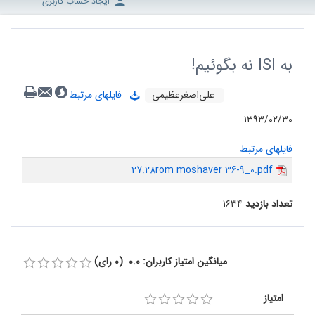
ایجاد حساب کاربری
به ISI نه بگوئیم!
علی‌اصغرعظیمی
فایلهای مرتبط
۱۳۹۳/۰۲/۳۰
فایلهای مرتبط
27.28rom moshaver 36-9_0.pdf
تعداد بازدید
۱۶۳۴
میانگین امتیاز کاربران: 0.0 (0 رای)
امتیاز