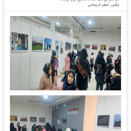
عکاس: اعظم لاریجانی