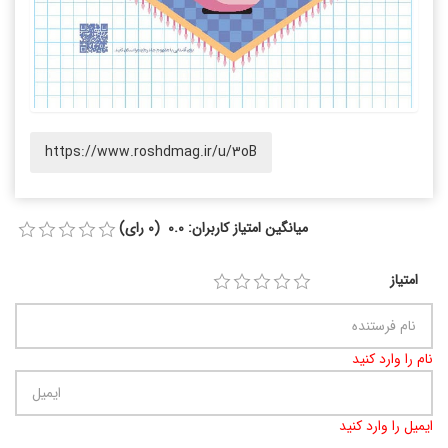
https://www.roshdmag.ir/u/3oB
میانگین امتیاز کاربران: 0.0 (0 رای)
امتیاز
نام را وارد کنید
ایمیل را وارد کنید