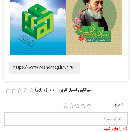
https://www.roshdmag.ir/u/3u2
میانگین امتیاز کاربران: 0.0 (0 رای)
امتیاز
نام را وارد کنید