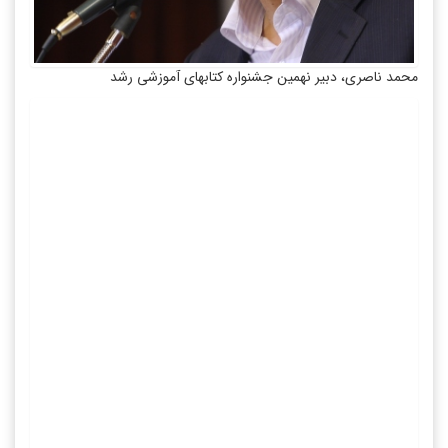
محمد ناصری، دبیر نهمین جشنواره کتاب‏های آموزشی رشد