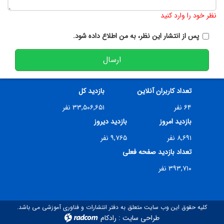
تعداد کاراکتر باقیمانده
:
900
نظر خود را وارد کنید
پس از انتشار این نظر، به من اطلاع داده شود.
ارسال
تعداد کاربران آنلاین
بازدید کل
۶۴ نفر
۳۳,۵۰۶,۶۵۱ نفر
بازدید امروز
بازدید دیروز
۸,۶۹۱ نفر
۹,۷۶۵ نفر
تعداد بازدید صفحه فعلی
۳۹۳,۷۱۰ نفر
کلیه حقوق این وب سایت متعلق به دفتر انتشارات و فناوری آموزشی می باشد.
طراحی سایت
:
رادکام
radcom