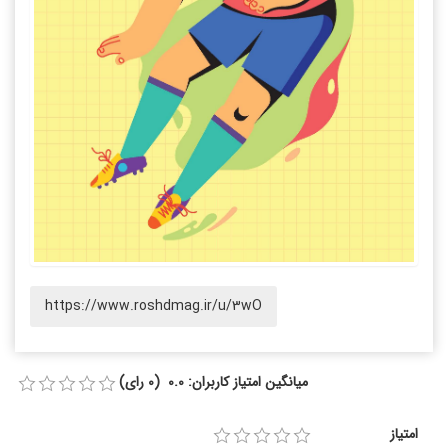
https://www.roshdmag.ir/u/3wO
میانگین امتیاز کاربران: 0.0 (0 رای)
امتیاز