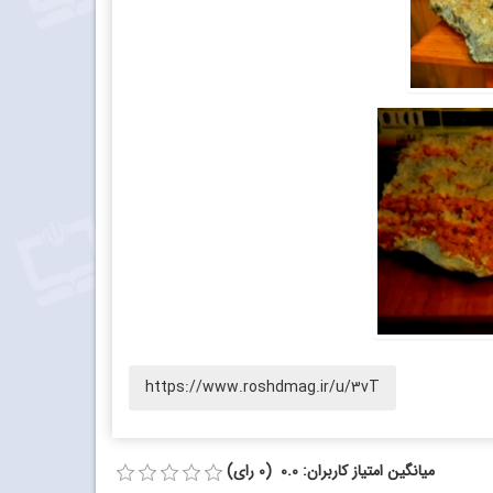
https://www.roshdmag.ir/u/3vT
میانگین امتیاز کاربران: 0.0 (0 رای)