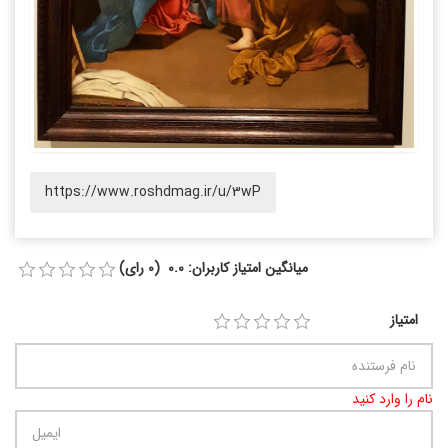
https://www.roshdmag.ir/u/3wP
میانگین امتیاز کاربران: 0.0 (0 رای)
امتیاز
نام را وارد کنید