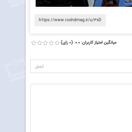
https://www.roshdmag.ir/u/3xD
میانگین امتیاز کاربران: 0.0 (0 رای)