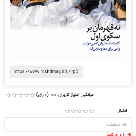
https://www.roshdmag.ir/u/3pD
میانگین امتیاز کاربران: 0.0 (0 رای)
امتیاز
نام را وارد کنید