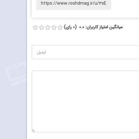
https://www.roshdmag.ir/u/3xE
میانگین امتیاز کاربران: 0.0 (0 رای)
تعداد کاراکتر باقیمانده
:
900