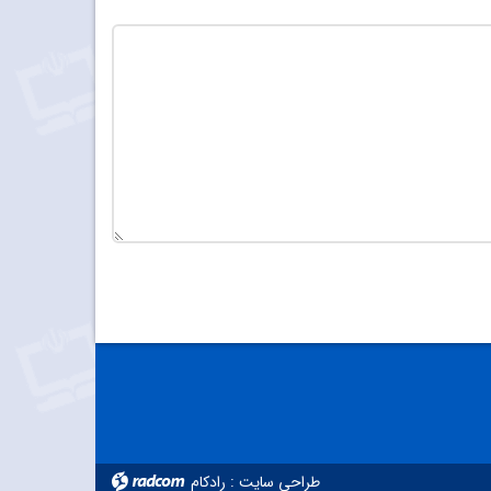
تعداد کاراکتر باقیمانده
:
900
طراحی سایت
:
رادکام
radcom