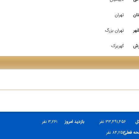
تان
تهران
هر
تهران بزرگ
رش
کهریزک
کل
۳۳,۴۹۱,۴۵۶ نفر
بازدید امروز
۳,۲۶۱ نفر
فحه فعلی
۸۴,۲۵۳ نفر