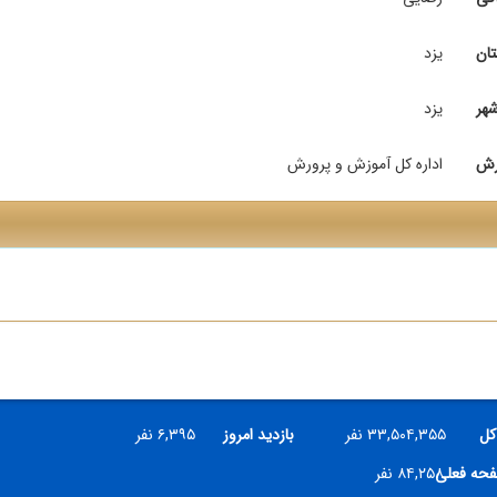
تان
یزد
هر
یزد
رش
اداره کل آموزش و پرورش
کل
۳۳,۵۰۴,۳۵۵ نفر
بازدید امروز
۶,۳۹۵ نفر
فحه فعلی
۸۴,۲۵۸ نفر