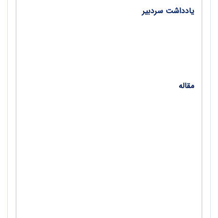
یادداشت سردبیر
• از نیمکت شهادت تا خط دروازه ماندگاری/ محسن
وحدانی
مقاله
•
قدرتی که بیرون دنبالش می‌گردی، در درونت پنهان
است/ نگین احمدی و محمدامین صیادی
•
هوش مصنوعی در زمین بازی؛ تحولی مهم در زنگ
تربیت‌بدنی/ علیرضا پاآهو
•
از فشار عصبی تا اشتیاق/ مهری عابدینی
•
چشم‌اندازهای نوین در تربیت‌بدنی مدارس؛ رویکردی
آینده‌پژوهانه/ امین امانی و آسیه امانی
•
تأثیر آموزش تلفیقی سلامت و تربیت‌بدنی بر ارتقای
رفتارهای بهداشتی دانش‌آموزان دبستانی/ نرجس