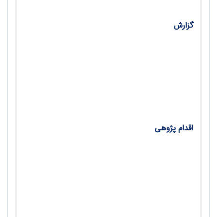
گزارش
•
گزارش عملکرد یک‌ساله معاونت تربیت‌بدنی و سلامت
وزارت آموزش‌وپرورش/ افسانه محمدی
•
الگوهای رفتاری و سبک‌های مشارکت دانش‌آموزان در
تربیت‌بدنی/ محسن حلاجی و محسن رنجبرپور
اقدام پژوهی
•
کلاس تمیز، ذهن آرام؛ اقدام پژوهی/ فاطمه اسلامی
•
راز تفاوت معلمان در یک نظریه/ محمدامین صیادی
•
ملزومات کلاس درس تربیت‌بدنی؛ درس‌هایی از
تجربیات کشورهای پیشرفته/ وحید مولوی