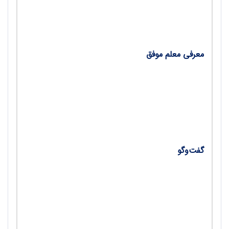
• چگونه نمره دهیم؟؛ راهبردهای مؤثر در ارزشیابی و
نمره‌دهی درس تربیت‌بدنی/ امیرحسین لباف
معرفی معلم موفق
• عادت‌های ورزشی چگونه موفقیت را تضمین
می‌کنند؟/ محمدامین صیادی
• تربیت‌بدنی و هوش هیجانی؛ بازیابی احساسات در
میدان ورزش/ علی اکبر مشایخ
گفت‌وگو
• تربیت‌بدنی در نصف جهان؛ گزارشی از عملکرد و
تجربه‌های تربیت‌بدنی آموزش‌وپرورش ناحیه 3
اصفهان/ نجمه رضاسلطانی
• پژوهشگری که مرزها را جابه‌جا کرد؛ گفت‌وگو با امیر
هادی ورنامخواستی، مراقب سلامت زرین‌شهر و