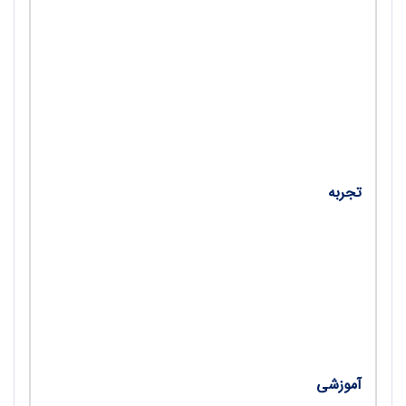
• قوانین موضوعه ورزش تربیتی؛ در قانون برنامه هفتم
پیشرفت جمهوری اسلامی ایران آموزش و پرورش به
مثابه امر ملی/ جمشید جلیلوند
• اعتمادبه‌نفس، کلید موفقیت/ نگین احمدی
• استفاده از مکمل‌‌ها؛ آری یا خیر؟/ مسعود مبانی و
مینا مبانی
تجربه
• سبک زندگی سالم: نه یک انتخاب، بلکه یک ضرورت/
فرحناز قاسمیان و الیزا عابدینی
• حرکت به‌سوی فراگیری؛ مدل‌های نوین فعالیت بدنی
برای دانش آموزان با نیازهای ویژه/ امین امانی و آسیه
امانی
آموزشی