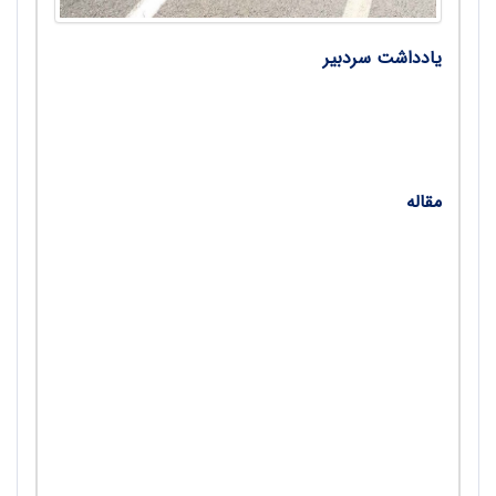
یادداشت سردبیر
• تربیت‌بدنی باقاعده؛ چگونه کلاسی قانونمند بسازیم؟/
محسن وحدانی
مقاله
• یک مداخله سالم؛ چگونه فرهنگ تغذیه سالم را در
دانش‌آموزان مدرسه ارتقا دهم؟/ زهرا سعیدورجوی
• ورزش‌کاران و مواد مخدر: یک نبرد نابرابر/ صالح
وادی‌پیما
• دوستی و هم‌بستگی؛ نقش ورزش در رشد مهارت‌های
اجتماعی دانش‌آموزان/ عیسی اسکندری
• ناامنی در دنیای فناوری؛ شبکه‌های اجتماعی چگونه به
حوادث مدرسه‌ای دامن می‌زنند؟/ کبری عباسی