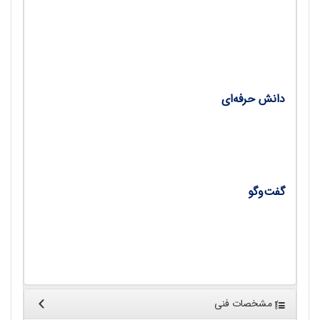
• انصراف ممنوع!؛ راهبردی در کلاس برای بالا بردن
سطح انتظارات تحصیلی دانش‌آموزان/ ترجمه‌کننده و
گردآورنده: محبوبه عظیمی
دانش حرفه‌ای
• افزایش انگیزه یادگیری ریاضی با انجام تکلیف‌های
عملکردی/ زهرا شیرکوند
گفت‌وگو
• مصاحبه با زهرا شیرکوند، دبیر ریاضی ورامین؛ رتبه
اول کشور در جشنواره الف تا (قسمت اول)/
مصاحبه‌کننده: محبوبه عظیمی
مشخصات فنی