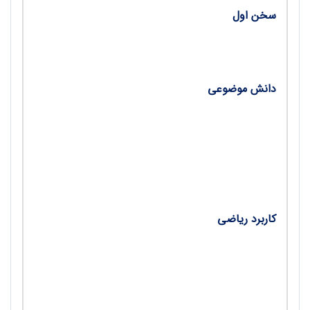
سخن اول
• ققنوس صبر/ میثم سلیمانی ملکان
دانش موضوعی
• مسئله یورین؛ بسته‌ای مناسب برای تحلیل آموزش در
ریاضیات/ مهدی مفیدی‌احمدی
• مساحت مثلث شبکه‌ای اولیه؛ قضیه پیک و کاربردها/
محمود نصیری
کاربرد ریاضی
• معیاری برای تحلیل وضعیت پیچان رودها/ مریم زارع
• بررسی مطالعات بین‌المللی در مورد وضعیت ریاضی
دانش‌آموزان ایرانی/ آزاده پروانه، علی رجایی و شراره
غلامی‌مقدم