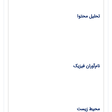
تحلیل محتوا
•
تحلیل مبحث جریان الکتریکی، با الگوی
اِی‌پی‌اُاِس و طبقه‌بندی بلوم/ صدیقه سرعتی،
فاطمه احمدی
نام‌آوران فیزیک
•
نام‌آوران نوآور؛ هاشم رفیعی‌تبار، پایه‌گذار
نانوفناوری در ایران/ علی ایلنت
محیط زیست