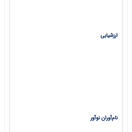
راه‌حل‌هایی برای آن‌ها/ فرزانه راستی
ارزشیابی
•
سنجش چندآزمون؛ بررسی میزان رعایت
حیطه‌های شناختی بلوم و سطح دشواری سؤال‌ها
در آزمون‌های نهایی درس فیزیک3 رشته
علوم‌تجربی در سال‌های 1398 تا 1402/ توحید گنج،
پروین حسنعلی‌زاده، افسون فرهومند و علیرضا
آذری
نام‌آوران نوآور
•
ما همه عاشق ایرانیم؛ مروری بر زندگی استاد