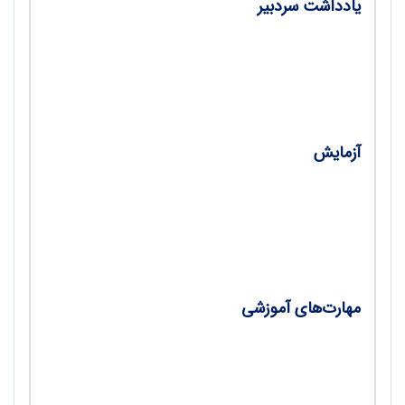
یادداشت سردبیر
• مأموریت آموزش علوم تجربی در جهان امروز/
احمد احمدی
آزمایش
•
کاستی‌هایی در آزمایش‌های فیزیک/ وجیهه
عسگری بجت‌آبادی، اعظم صاحب‌دوست
مهارت‌های آموزشی
•
مهارت‌های ضروری دبیران فیزیک در دنیای امروز/
مریم همتی