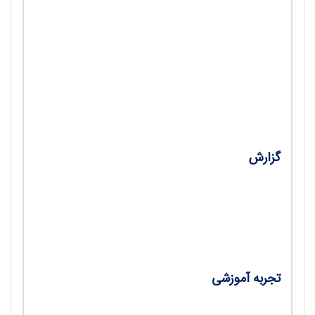
•
طرح درسی برای آموزش تغییرات اقلیمی درک اثر
گلخانه‌ای با یک شبیه‌سازی/ ترجمه هانیه عالی‌نژاد
•
طرح درسی برای آموزش تغییرات اقلیمی: اثر
گلخانه‌ای: بازی ایفای نقش/ هانیه عالی‌نژاد
گزارش
•
بزرگداشت یک معلم فیزیک‌دان (استاد اسفندیار
معتمدی)/ احمد احمدی
تجربه آموزشی
•
چالش‌هایی در درس فیزیک دوره متوسطه دوم و