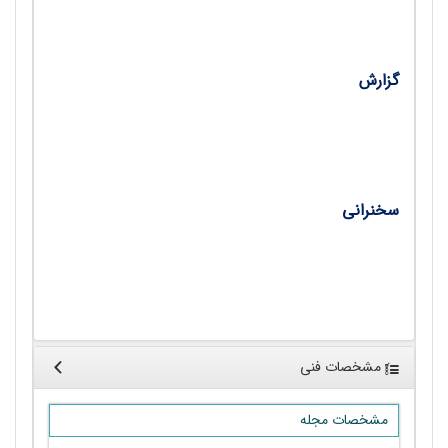
•
از نسل افشاریان یزد/ سعیده اژدری
گزارش
•
دغدغه‌هایی چند از صاحب‌نظران آموزش تاریخ در
همایش پاکدشت/ محمد‌حسین معتمد‌راد
سخنرانی
•
معلم توزیع‌کننده دانش‌ تاریخی؛ سخنرانی دکتر شهرام
یوسفی‌فر، استاد تاریخ دانشگاه تهران/ سیدکمال
یعقوبی
مشخصات فنی
مشخصات مجله