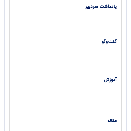
یادداشت سردبیر
• توجه بیشتر به سیره معصومان(ع)/ دکتر سعید
طاووسی مسرور
گفت‌وگو
•
پیوند تنگاتنگ تاریخ و ادبیات (گفت‌‌وگو با دکتر مسلم
نادعلی‌زاده)/ سعیده اژدری
آموزش
•
روش‌هایی در آموزش درس تاریخ/ آمنه نجف‌زاده
•
تأثیر بازدید علمی در درس تاریخ/ شهناز مسلمی
مقاله
•
اولین زن معلم در اسلام/ مترجم: سمیه سولکی