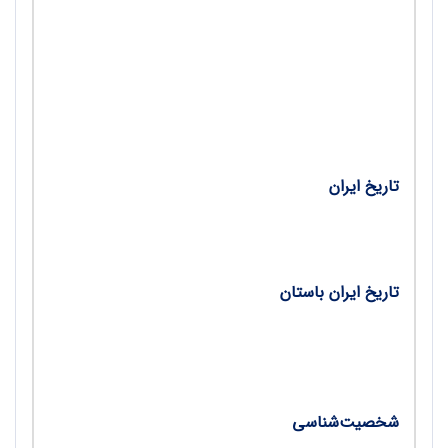
•
تعلیم‌و‌تربیت زنان و روزنامه‌های دوره قاجار/ مرضیه
ناعمی
•
منشآت‌‌نویسی و نامه‌نگاری در دوره صفویه (بخش
دوم)/ مازیار شهبازی
تاریخ ایران
•
تاریخ عصر حافظ/ دکتر فاطمه تقوایی
تاریخ ایران باستان
•
نقش و جایگاه بهرام چوبین در منابع اسلامی/ شاهین
درویشی
شخصیت‌شناسی