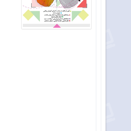
سخن اول
•
ریاضی‌دانان ماندگار ایران: غلامحسین مصاحب؛
فلسفه ریاضیات
•
تغییر ابرانگاره در جذب دکترای آموزش ریاضیات/
آموزش ریاضی
• خروشِ یافتم‌یافتم معلمان در فرایند واکاوی د