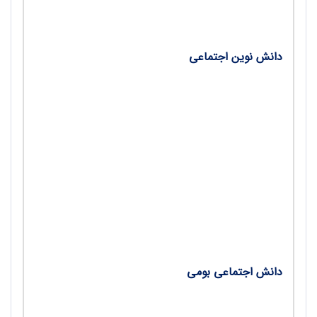
دانش‌ نوین اجتماعی
فاعلان تحول در جامعه‌شناسی/ آلن تورن، ترجمه
شهرزاد نوع‌دوست
نابرابری اجتماعی از دیدگاه پاره‌تو/ الناز شیری
چهار نوع ارتباط اجتماعی/ وحید اسلام‌زاده
روایتى اجمالى از عملکرد نظام آموزشى ایالات‌متحده و
آلبانى در حوزه آموزش سواد رسانه‌اى برای؛ مبارزه با
اخبار جعلی/ سید غلامرضا فلسفی
دانش اجتماعی بومی
شفافیت در پیشگیری از فساد؛ گذر و نظری بر سیاست
جنایی/ علی محبی