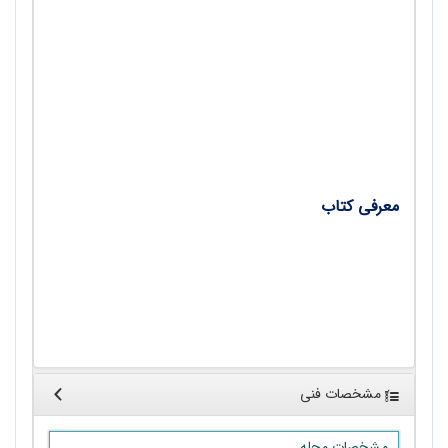
مهارت‌هایی برای تاب‌آوری تحصیلی؛ پژوهشی در مورد
تأثیر آموزش مهارت‌های زندگی/ سمیه محمدخانی
عدالت آموزشی؛ تأملی در نسبت تنوع مدرسه‌ها با
عدالت و برابری آموزشی/ محمد دشتی
معرفی کتاب
جامعه‌شناسی آموزش‌وپرورش؛ نویسندگان: توماس
برونسکی و نسیما حسن، مترجم: نوگل روحانی/ مریم
شهرآبادی
مشخصات فنی
مشخصات مجله