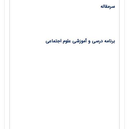
سرمقاله
تحولات اجتماعی و آینده آموزش/ فریبرز بیات
برنامه درسی و آموزشی علوم اجتماعی
سه‌گانه معلمی و چالش‌های آموزش علوم‌اجتماعی/
گفت‌وگو با دکتر علی یعقوبی، دبیر برجسته و عضو
هیئت علمی دانشگاه گیلان/ دکتر مجید حسینی‌نثار
مقدمه‌ای بر چگونگی تشکیل و نقش و کارکرد؛ یادگیری
گروهی/ بهروز انصاری
اقدام‌پژوهی، راهنمای عملی/ دکتر فریبرز بیات
الگوهای برتر تدریس؛ گفت‌وگو با برگزیدگان کشوری
نوزدهمین جشنواره/ دکتر مژده قربانعلی‌زاده
تحلیل محتوای درس هفدهم کتاب مطالعات‌اجتماعی
پایه نهم دوره اول متوسطه/ مرضیه چغانه