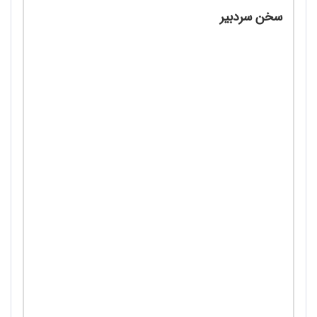
سخن سردبیر
اما منظور من این نبود! / دکتر محمدرضا سهرابی
مصاحبه
- اهمیت و راهکارهای تقویت مهارت خواندن و
درک مطلب در کلاس زبان‌های خارجی گفت و گو با
دکتر رضا خیرآبادی/ مصاحبه کننده: دکتر محمد
رضا سهرابی
روایت معلمان
- چگونه توانستم مهارت خوانداری دانش‌آموزانم را