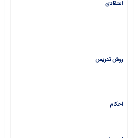
اعتقادی
•
پناهگاه الحاد / مجتبی اعتمادی‌نیا
•
حضرت فاطمه زهرا(س) حجت الهی بر ائمۀ
اطهار(ع) / علیه رضاداد
روش تدریس
•
تدریس زیبای دینی (1)؛ راهبردهای مؤثر در
آموزش الهیات / علی اسعدی
احکام
•
حُکم شریعت / سیدحسین فاطمی