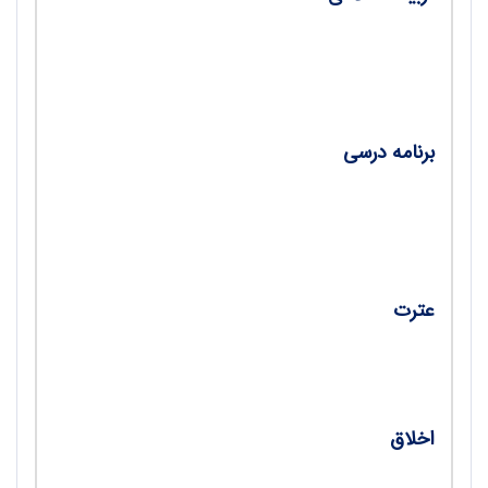
•
بررسی دلالت‌های تربیتی نظریۀ فطرت از منظر
آیت‌الله شاه‌آبادی / ابراهیم خیراللهی
برنامه درسی
•
فرهنگ مقاومت در برنامۀ درسی / سیدنقی
موسوی تیله بنی
عترت
•
شهادت حضرت زهرا(س) / دکتر اسماعیل سخا
اخلاق
•
راه مقابله با سرکشی نفس در روایات / سیدجلال