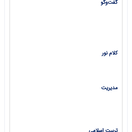
گفت‌وگو
•
گفت‌وگو با جناب آقای دکتر محمدمهدی
اعتصامی / مصاحبه‌کننده: محمدحسین زارعی
رضائی
کلام نور
•
آداب تعلیم و تعلّم / سیدفاضل موسوی
مدیریت
•
ضرورت توجه به مدیریت کیفیت فراگیر در مراکز
آموزشی / نجمه سلطانی‌نژاد
تربیت اسلامی