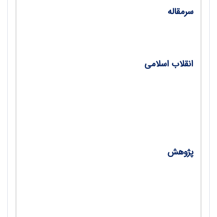
سرمقاله
• فرصت بندگی / محمدحسین زارعی رضائی
انقلاب اسلامی
•
تربیت سیاسی در اندیشۀ آیت‌الله خامنه‌ای /
محمدرضا عبداله نسب
•
نظارت بر انتخابات / حمیدرضا ابراهیمی
پژوهش
•
تجلی آیات قرآن در نهج‌البلاغه / دکتر جلیل
تجلیل، مهدی تجلیل