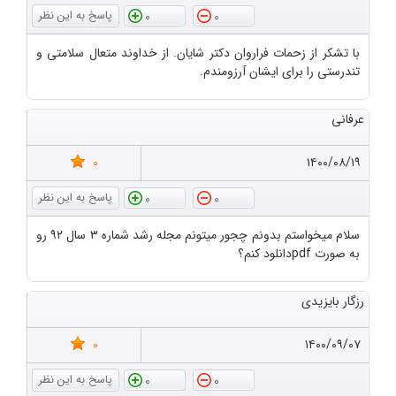
0
0
با تشکر از زحمات فراروان دکتر شایان. از خداوند متعال سلامتی و
تندرستی را برای ایشان آرزومندم.
عرفانی
0
۱۴۰۰/۰۸/۱۹
0
0
سلام میخواستم بدونم چجور میتونم مجله رشد شماره ۳ سال ۹۲ رو
به صورت pdfدانلود کنم؟
رزگار بایزیدی
0
۱۴۰۰/۰۹/۰۷
0
0