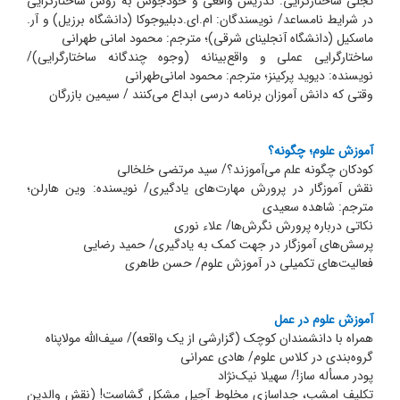
تجلی ساختارگرایی: تدریس واقعی و خودجوش به روش ساختارگرایی
در شرایط نامساعد/ نویسندگان: ام.ای.دبلیوجوکا (دانشگاه برزیل) و آر.
ماسکیل (دانشگاه آنجلینای شرقی)؛ مترجم: محمود امانی طهرانی
ساختارگرایی عملی و واقع‌بینانه (وجوه چندگانه ساختارگرایی)/
نویسنده: دیوید پرکینز؛ مترجم: محمود امانی‌طهرانی
وقتی که دانش آموزان برنامه درسی ابداع می‌کنند / سیمین بازرگان
آموزش علوم؛ چگونه؟
کودکان چگونه علم می‌آموزند؟/ سید مرتضی خلخالی
نقش آموزگار در پرورش مهارت‌های یادگیری/ نویسنده: وین هارلن؛
مترجم: شاهده سعیدی
نکاتی درباره پرورش نگرش‌ها/ علاء نوری
پرسش‌های آموزگار در جهت کمک به یادگیری/ حمید رضایی
فعالیت‌های تکمیلی در آموزش علوم/ حسن طاهری
آموزش علوم در عمل
همراه با دانشمندان کوچک (گزارشی از یک واقعه)/ سیف‌الله مولاپناه
گروه‌بندی در کلاس علوم/ هادی عمرانی
پودر مسأله ساز!/ سهیلا نیک‌نژاد
تکلیف امشب، جداسازی مخلوط آجیل مشکل گشاست! (نقش والدین