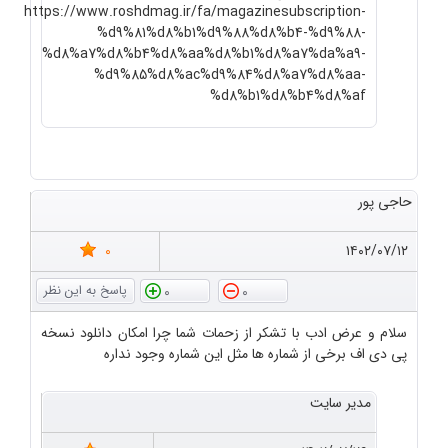
https://www.roshdmag.ir/fa/magazinesubscription-
%d9%81%d8%b1%d9%88%d8%b4-%d9%88-
%d8%a7%d8%b4%d8%aa%d8%b1%d8%a7%da%a9-
%d9%85%d8%ac%d9%84%d8%a7%d8%aa-
%d8%b1%d8%b4%d8%af
حاجی پور
0
۱۴۰۲/۰۷/۱۲
0
0
سلام و عرض ادب با تشکر از زحمات شما چرا امکان دانلود نسخه
پی دی اف برخی از شماره ها مثل این شماره وجود نداره
مدیر سایت