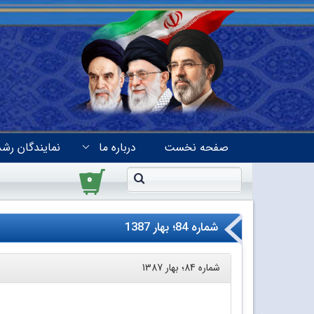
صفحه نخست
درباره ما
نمایندگان رشد
۰
شماره 84؛ بهار 1387
شماره 84؛ بهار 1387