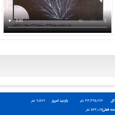
کل
۳۳,۴۹۵,۷۷۲ نفر
بازدید امروز
۷,۵۷۷ نفر
فحه فعلی
۵۶۴,۰۸۴ نفر