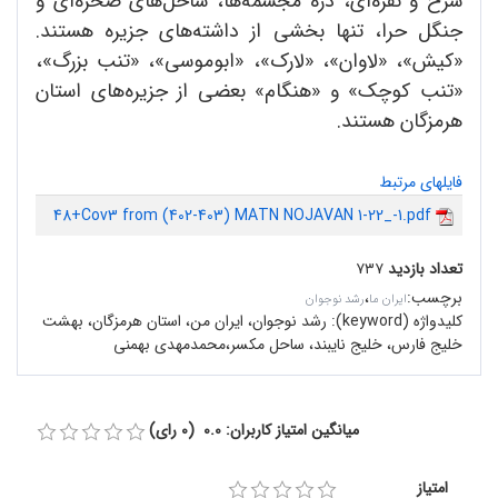
سرخ و نقره‌ای، دره مجسمه‌ها، ساحل‌های صخره‌ای و
جنگل حرا، تنها بخشی از داشته‌های جزیره هستند.
«کیش»، «لاوان»، «لارک»، «ابوموسی»، «تنب بزرگ»،
«تنب کوچک» و «هنگام» بعضی از جزیره‌های استان
هرمزگان هستند.
فایلهای مرتبط
48+Cov3 from (402-403) MATN NOJAVAN 1-22_-1.pdf
تعداد بازدید
۷۳۷
برچسب
:
،
ایران ما
رشد نوجوان
کلیدواژه (keyword):
رشد نوجوان، ایران من، استان هرمزگان، بهشت
خلیج فارس، خلیج نایبند، ساحل مکسر،محمدمهدی بهمنی
میانگین امتیاز کاربران: 0.0 (0 رای)
امتیاز