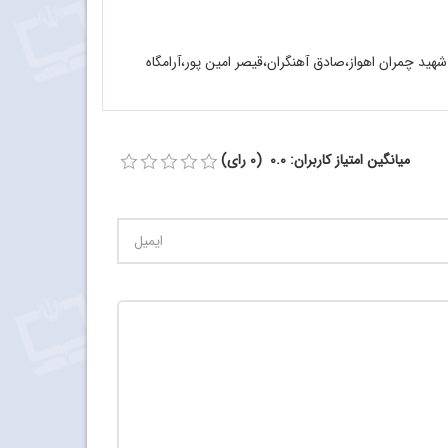
هید چمران اهواز،صادق آهنگران،قیصر امین پور،آرامگاه
میانگین امتیاز کاربران: 0.0 (0 رای)