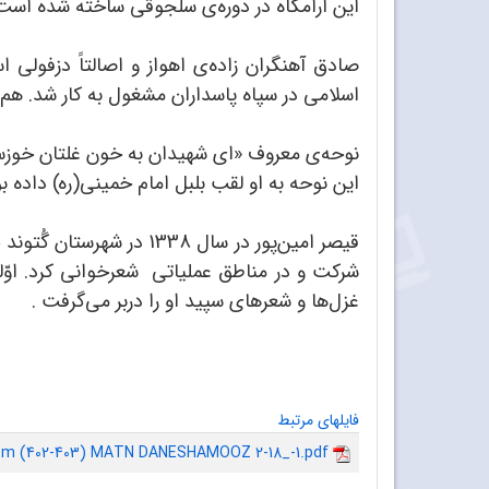
این آرامگاه در دوره‌ی سلجوقی ساخته شده است
اسلامی در سپاه پاسداران مشغول به کار شد. هم‌
نوحه‌ی معروف «ای شهیدان به خون غلتان خوزستان
این نوحه به او لقب بلبل امام خمینی(ره) داده 
قیصر امین‌پور در سال 8
شرکت و در مناطق عملیاتی شعرخوانی کرد. اوّل
غزل‌ها و شعرهای سپید او را دربر می‌گرفت .
فایلهای مرتبط
rom (402-403) MATN DANESHAMOOZ 2-18_-1.pdf