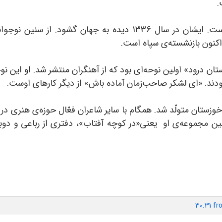
.
صادق آهنگران زاده‌ی اهواز و اصالتاً دزفولی است. ایشان در سال 36
اکنون بازنشسته‌ی سپاه است.
 درود» اولین نوحه‌ای بود که از آهنگران منتشر شد. او این نوحه
بودند. «ای لشکر صاحب‌زمان آماده باش» از دیگر کارهای اوست.
133 در شهرستان گُتوند خوزستان متولّد شد. همگام با سایر شاعران فعّال حوز
ین مجموعه‌ی او یعنی«در کوچه آفتاب»، دفتری از رباعی و دوب
30.31 f