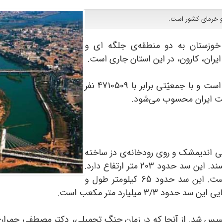
 و خرمای کشور است.
 خوزستان به دو منطقه‌ی جلگه ای و
یران، کارون، در این استان جاری است.
مساحت استان خوزستان 64057 کیلومتر مربّع است و با جمعیّتی برابر با 4710509 نفر
لومتری شمال شرقی اندیمشک و روی رودخانه‌ی دز ساخته
شد. منطقه سدّ دز را با عنوان «شیهون» می‌شناسند. این سد حدود 203 متر ارتفاع دارد.
ارتفاع این سد از سطح دریا حدود 345 متر است. این سد حدود 65 کیلومتر طول و
مران در سال 1334 در اهواز تأسیس شد. از آنجا که در زمان جنگ تحمیلی، دکتر م